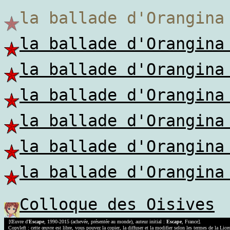
la ballade d'Orangi
la ballade d'Orangina
la ballade d'Orangina
la ballade d'Orangina
la ballade d'Orangina
la ballade d'Orangina
la ballade d'Orangina
Colloque des Oisives
[Œuvre d'
Escape
, 1990-2015 (achevée, présentée au monde), auteur initial :
Escape
, France].
Copyleft : cette œuvre est libre, vous pouvez la copier, la diffuser et la modifier selon les termes de la Lic