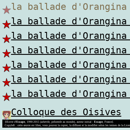
la ballade d'Orangi
la ballade d'Orangina
la ballade d'Orangina
la ballade d'Orangina
la ballade d'Orangina
la ballade d'Orangina
la ballade d'Orangina
Colloque des Oisives
[Œuvre d'
Escape
, 1990-2015 (achevée, présentée au monde), auteur initial :
Escape
, France].
Copyleft : cette œuvre est libre, vous pouvez la copier, la diffuser et la modifier selon les termes de la Lic