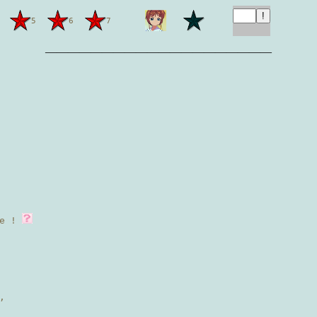
5
6
7
————————————————————
re !
,