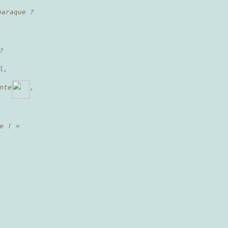
araque ?
?
l,
nte
,
e ! »