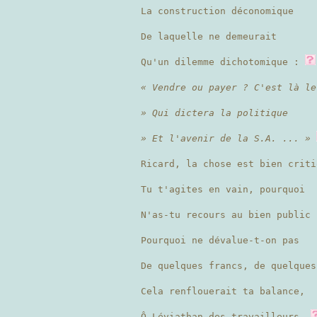
La construction déconomique
De laquelle ne demeurait
Qu'un dilemme dichotomique :
« Vendre ou payer ? C'est là le
» Qui dictera la politique
» Et l'avenir de la S.A. ... »
Ricard, la chose est bien criti
Tu t'agites en vain, pourquoi
N'as-tu recours au bien public 
Pourquoi ne dévalue-t-on pas
De quelques francs, de quelque
Cela renflouerait ta balance,
Ô Léviathan des travailleurs,