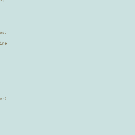
és;
ine
er)