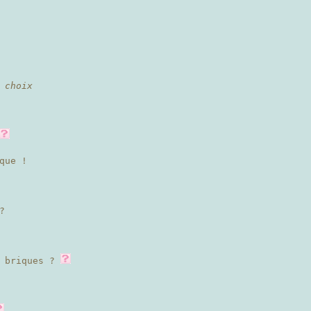
 choix
que !
?
s briques ?