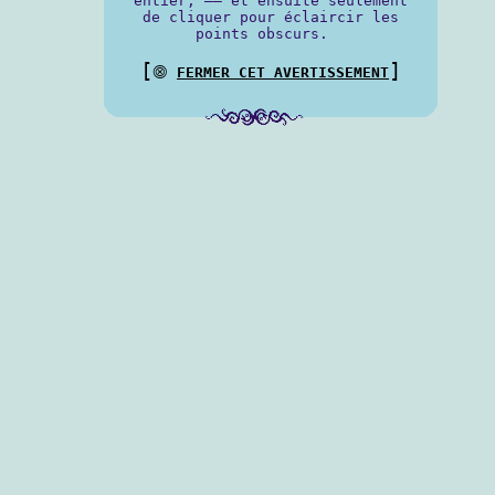
entier, —— et ensuite seulement
de cliquer pour éclaircir les
points obscurs.
[
]
⨷
FERMER CET AVERTISSEMENT