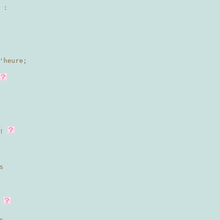
 :
'heure;
 !
s
.
s,