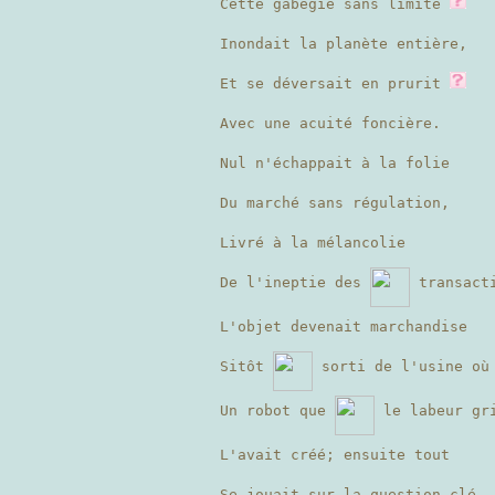
Cette gabegie sans limite
Inondait la planète entière,
Et se déversait en prurit
Avec une acuité foncière.
Nul n'échappait à la folie
Du marché sans régulation,
Livré à la mélancolie
De l'ineptie des
transact
L'objet devenait marchandise
Sitôt
sorti de l'usine où
Un robot que
le labeur gr
L'avait créé; ensuite tout
Se jouait sur la question-clé