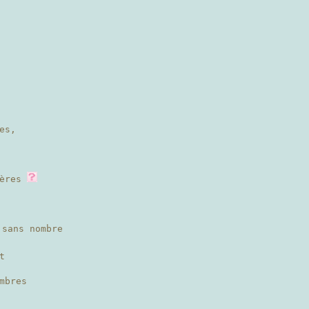
es,
hères
sans nombre
t
mbres