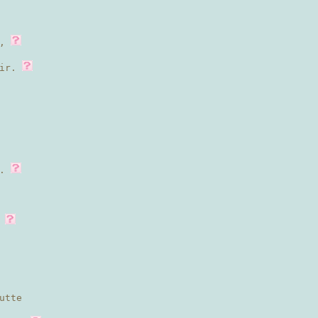
e,
oir.
s.
,
utte