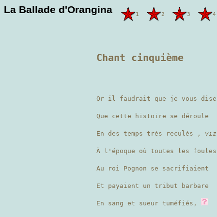
La Ballade d'Orangina
1
2
3
4
Chant cinquième
Or il faudrait que je vous dise
Que cette histoire se déroule
En des temps très reculés ,
viz
À l'époque où toutes les foules
Au roi Pognon se sacrifiaient
Et payaient un tribut barbare
En sang et sueur tuméfiés,