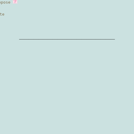
ppose
te
————————————————————