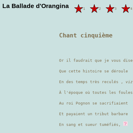
La Ballade d'Orangina
1
2
3
4
Chant cinquième
Or il faudrait que je vous dise
Que cette histoire se déroule
En des temps très reculés ,
viz
À l'époque où toutes les foules
Au roi Pognon se sacrifiaient
Et payaient un tribut barbare
En sang et sueur tuméfiés,