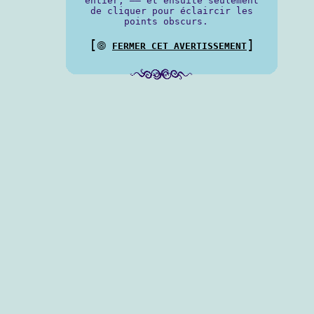
entier, —— et ensuite seulement
de cliquer pour éclaircir les
points obscurs.
[
]
⨷
FERMER CET AVERTISSEMENT