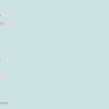
e,
oir.
s.
,
utte