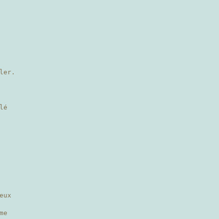
ler.
lé
eux
me