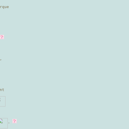
rque
,
nt
.