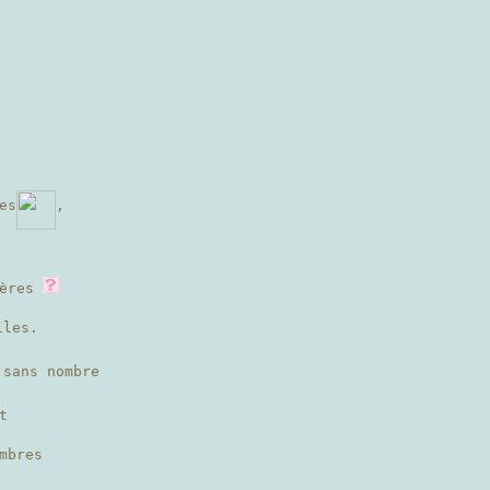
es
,
hères
les.
sans nombre
t
mbres