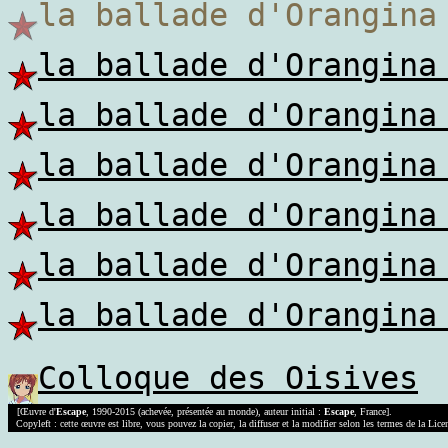
la ballade d'Orangi
la ballade d'Orangina
la ballade d'Orangina
la ballade d'Orangina
la ballade d'Orangina
la ballade d'Orangina
la ballade d'Orangina
Colloque des Oisives
[Œuvre d'
Escape
, 1990-2015 (achevée, présentée au monde), auteur initial :
Escape
, France].
Copyleft : cette œuvre est libre, vous pouvez la copier, la diffuser et la modifier selon les termes de la Lic