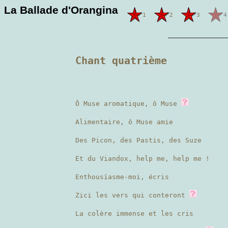
La Ballade d'Orangina
1
2
3
4
———————
Chant quatrième
Ô Muse aromatique, ô Muse
Alimentaire, ô Muse amie
Des Picon, des Pastis, des Suze
Et du Viandox, help me, help me !
Enthousïasme-moi, écris
Zici les vers qui conteront
La colère immense et les cris