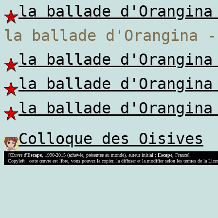
la ballade d'Orangina
la ballade d'Orangina -
la ballade d'Orangina
la ballade d'Orangina
la ballade d'Orangina
Colloque des Oisives
[Œuvre d'
Escape
, 1990-2015 (achevée, présentée au monde), auteur initial :
Escape
, France].
Copyleft : cette œuvre est libre, vous pouvez la copier, la diffuser et la modifier selon les termes de la Lic