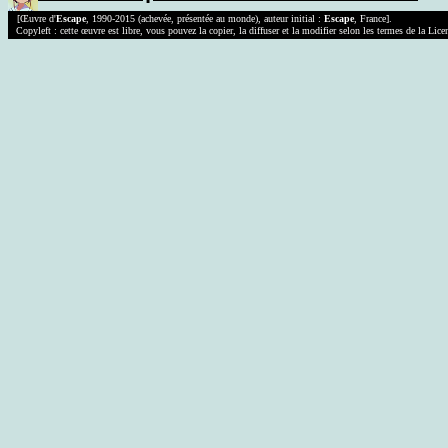
[Œuvre d'
Escape
, 1990-2015 (achevée, présentée au monde), auteur initial :
Escape
, France].
Copyleft : cette œuvre est libre, vous pouvez la copier, la diffuser et la modifier selon les termes de la Lic