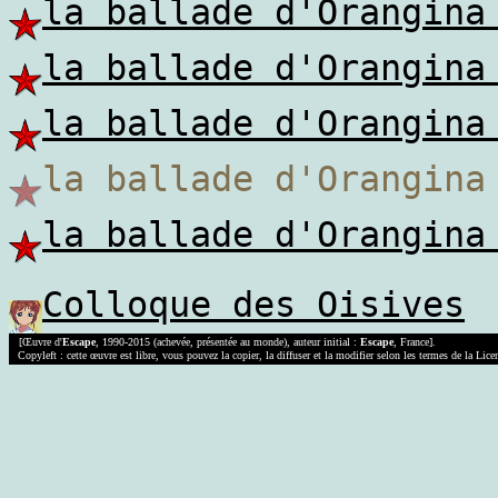
la ballade d'Orangina
la ballade d'Orangina
la ballade d'Orangina
la ballade d'Orangi
la ballade d'Orangina
Colloque des Oisives
[Œuvre d'
Escape
, 1990-2015 (achevée, présentée au monde), auteur initial :
Escape
, France].
Copyleft : cette œuvre est libre, vous pouvez la copier, la diffuser et la modifier selon les termes de la Lic