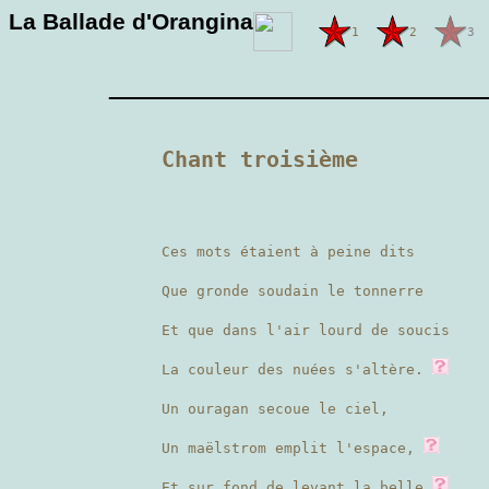
La Ballade d'Orangina
1
2
3
————————
Chant troisième
Ces mots étaient à peine dits
Que gronde soudain le tonnerre
Et que dans l'air lourd de soucis
La couleur des nuées s'altère.
Un ouragan secoue le ciel,
Un maëlstrom emplit l'espace,
Et sur fond de levant la belle