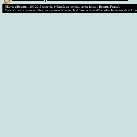
[Œuvre d'
Escape
, 1990-2015 (achevée, présentée au monde), auteur initial :
Escape
, France].
Copyleft : cette œuvre est libre, vous pouvez la copier, la diffuser et la modifier selon les termes de la Lic