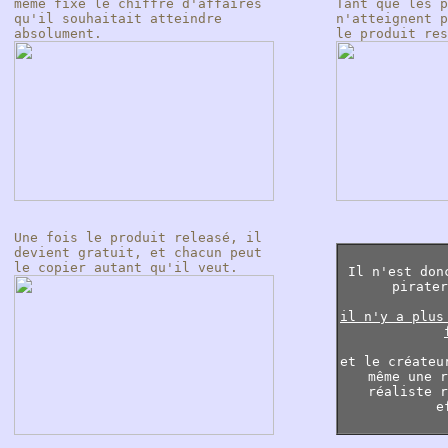
même fixé le chiffre d'affaires
Tant que les p
qu'il souhaitait atteindre
n'atteignent p
absolument.
le produit res
Une fois le produit releasé, il
devient gratuit, et chacun peut
le copier autant qu'il veut.
Il n'est don
pirater
il n'y a plus
et le créateu
même une r
réaliste r
e