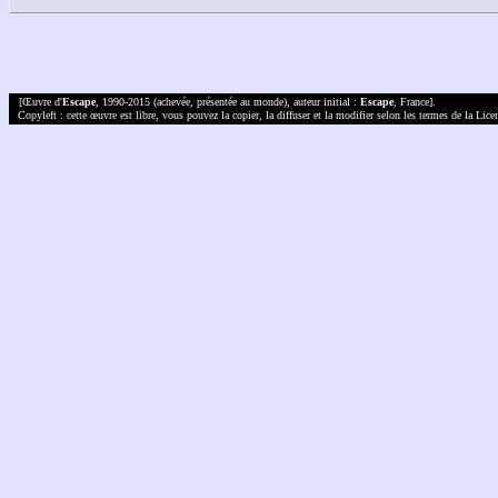
[Œuvre d'
Escape
, 1990-2015 (achevée, présentée au monde), auteur initial :
Escape
, France].
Copyleft : cette œuvre est libre, vous pouvez la copier, la diffuser et la modifier selon les termes de la Lic