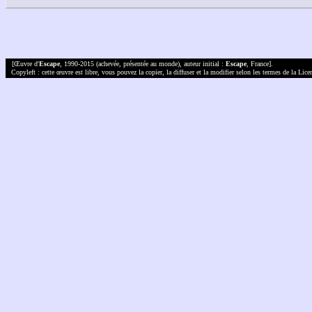
[Œuvre d'
Escape
, 1990-2015 (achevée, présentée au monde), auteur initial :
Escape
, France].
Copyleft : cette œuvre est libre, vous pouvez la copier, la diffuser et la modifier selon les termes de la Lic