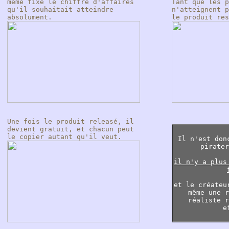
même fixé le chiffre d'affaires
Tant que les p
qu'il souhaitait atteindre
n'atteignent p
absolument.
le produit res
Une fois le produit releasé, il
devient gratuit, et chacun peut
le copier autant qu'il veut.
Il n'est don
pirater
il n'y a plus
et le créateu
même une r
réaliste r
e