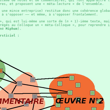
stème de notes et de commentaires, qui font apparaître l
vres, et proposent une « méta-lecture » de l'ensemble.
 une mince entreprise) restitue donc une cohérence globa
e à s'opposer —— et même, à s'opposer
frontalement
.
», qui est lui-même une sorte de (
n
+ 1
)-ième texte, mai
grégés au
Colloque
un « méta-Colloque », pour reprendre i
mmé
Miphum
).
rsticiel :