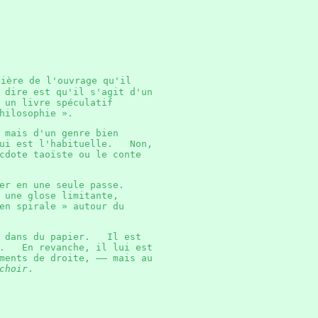
lière de l'ouvrage qu'il
dire est qu'il s'agit d'un
 un livre spéculatif
 philosophie ».
 mais d'un genre bien
qui est l'habituelle. Non,
cdote taoïste ou le conte
oser en une seule passe.
 une glose limitante,
en spirale » autour du
me dans du papier. Il est
... En revanche, il lui est
ments de droite, —— mais au
choir
.