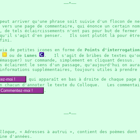
——*——
 peut arriver qu'une phrase soit suivie d'un flocon de n
 vers une page de commentaire, qui énonce un certain nom
 de tels éclaircissements n'ont pas pour but de fermer 
 qu'il s'agit d'en penser. Ils sont plutôt là pour être
défini.
 via de petites icones en forme de
Points d'interrogation
ou de
Lunes
. Il s'agit de bribes de textes qu'on
démasquer) sur commande, simplement en cliquant dessus.
 éclairent le sens d'un passage, qu'aujourd'hui on aura
 informations supplémentaires, toujours utiles à prendr
ez-moi !
qui apparaît en bas à droite de chaque page 
un chacun d'annoter le texte du Colloque. Les commentai
Commentez-moi !
.
——*——
lloque
, « Adresses à autrui », contient des poèmes dont 
zaine d'années.