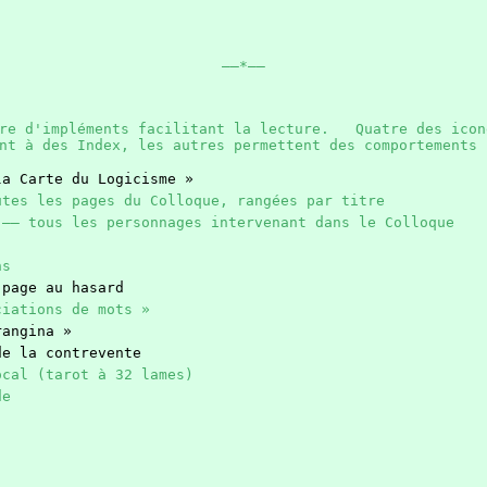
——*——
bre d'impléments facilitant la lecture. Quatre des icon
ent à des Index, les autres permettent des comportement
la Carte du Logicisme »
utes les pages du Colloque, rangées par titre
 —— tous les personnages intervenant dans le Colloque
ns
 page au hasard
ciations de mots »
rangina »
de la contrevente
ocal (tarot à 32 lames)
de