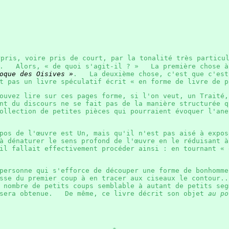
rpris, voire pris de court, par la tonalité très particu
r. Alors, « de quoi s'agit-il ? » La première chose à 
oque des Oisives »
. La deuxième chose, c'est que c'est
 pas un livre spéculatif écrit « en forme de livre de
ouvez lire sur ces pages forme, si l'on veut, un Traité,
t du discours ne se fait pas de la manière structurée 
ollection de petites pièces qui pourraient évoquer l'ane
opos de l'œuvre est Un, mais qu'il n'est pas aisé à exp
à dénaturer le sens profond de l'œuvre en le réduisant à
il fallait effectivement procéder ainsi : en tournant « 
 personne qui s'efforce de découper une forme de bonhom
isse du premier coup à en tracer aux ciseaux le contour
 nombre de petits coups semblable à autant de petits seg
 sera obtenue. De même, ce livre décrit son objet
au po