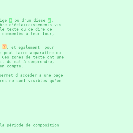
eige
❄
ou d'un dièse
#
.
bre d'éclaircissements vis
le texte ou de dire de
 commentés à leur tour,
, et également, pour
 peut faire apparaître ou
 Ces zones de texte ont une
it du mal à comprendre,
e en compte.
permet d'accéder à une page
res ne sont visibles qu'en
la période de composition