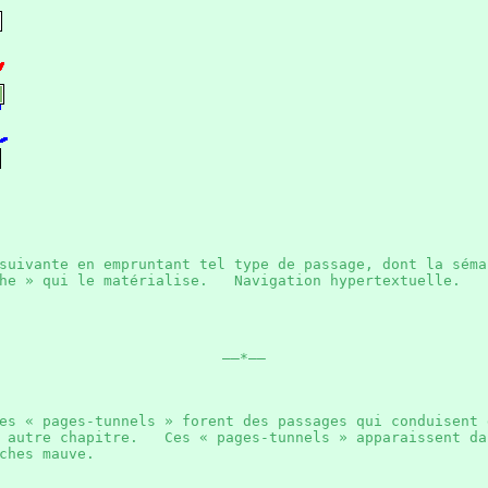
suivante en empruntant tel type de passage, dont la séma
èche » qui le matérialise. Navigation hypertextuelle.
——*——
es « pages-tunnels » forent des passages qui conduisent 
n autre chapitre. Ces « pages-tunnels » apparaissent da
lèches mauve.