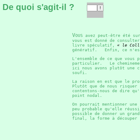
De quoi s'agit-il ?
V
OUS avez peut-être été su
vous est donné de consulte
livre spéculatif,
« le Coll
génératif. Enfin, ce n'est
L'ensemble de ce que vous p
particulier. Le cheminemen
ici nous avons plutôt une c
soufi.
La raison en est que le pr
Plutôt que de nous risquer 
contentons-nous de dire qu'
point nodal.
On pourrait mentionner une
peu probable qu'elle réuss
possible de donner un grand
final, la forme à découper