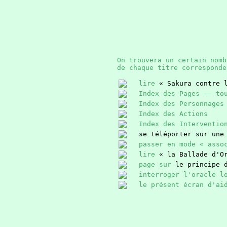
On trouvera un certain nom
de chaque titre correspond
lire
« Sakura contre 
Index des Pages —— to
Index des Personnages
Index des Actions
Index des Interventio
se téléporter sur une
passer en mode « asso
lire
« la Ballade d'O
page sur
le principe 
interroger l'oracle l
le présent écran d'ai