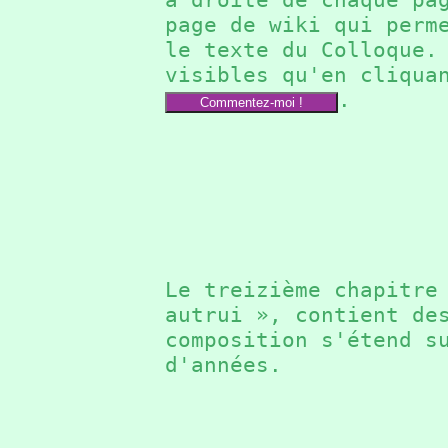
page de wiki qui perm
le texte du Colloque
visibles qu'en cliqua
.
Commentez-moi !
Le treizième chapitr
autrui », contient de
composition s'étend s
d'années.