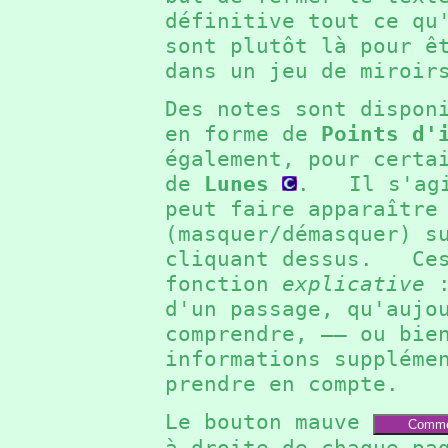
définitive tout ce q
sont plutôt là pour ê
dans un jeu de miroi
Des notes sont dispon
en forme de
Points d'
également, pour certa
de
Lunes
. Il s'agit
peut faire apparaître
(masquer/démasquer) s
cliquant dessus. Ces
fonction
explicative
:
d'un passage, qu'aujo
comprendre, —— ou bie
informations suppléme
prendre en compte.
Le bouton mauve
Comme
à droite de chaque pa