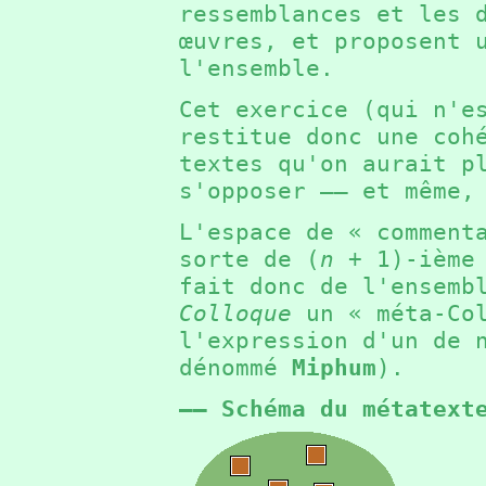
ressemblances et les 
œuvres, et proposent 
l'ensemble.
Cet exercice (qui n'e
restitue donc une coh
textes qu'on aurait p
s'opposer —— et même,
L'espace de « comment
sorte de (
n
+ 1
)-ième
fait donc de l'ensemb
Colloque
un « méta-Col
l'expression d'un de 
dénommé
Miphum
).
—— Schéma du métatext