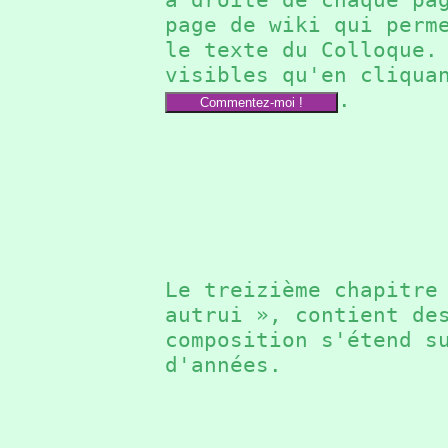
page de wiki qui perm
le texte du Colloque
visibles qu'en cliqua
.
Commentez-moi !
Le treizième chapitr
autrui », contient de
composition s'étend s
d'années.