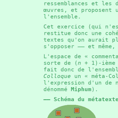
ressemblances et les 
œuvres, et proposent 
l'ensemble.
Cet exercice (qui n'e
restitue donc une coh
textes qu'on aurait p
s'opposer —— et même,
L'espace de « comment
sorte de (
n
+ 1
)-ième
fait donc de l'ensemb
Colloque
un « méta-Col
l'expression d'un de 
dénommé
Miphum
).
—— Schéma du métatext