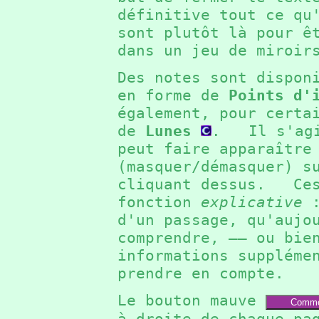
définitive tout ce q
sont plutôt là pour ê
dans un jeu de miroi
Des notes sont dispon
en forme de
Points d'
également, pour certa
de
Lunes
. Il s'agit
peut faire apparaître
(masquer/démasquer) s
cliquant dessus. Ces
fonction
explicative
:
d'un passage, qu'aujo
comprendre, —— ou bie
informations suppléme
prendre en compte.
Le bouton mauve
Comme
à droite de chaque pa