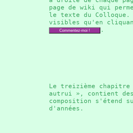
page de wiki qui perm
le texte du Colloque
visibles qu'en cliqua
.
Commentez-moi !
Le treizième chapitr
autrui », contient de
composition s'étend s
d'années.