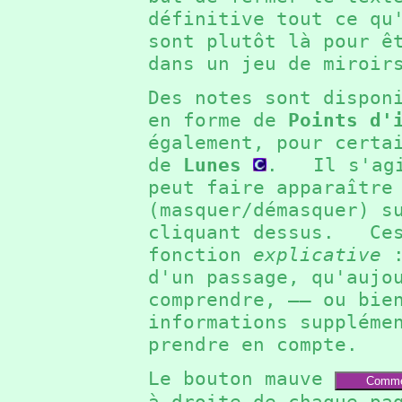
définitive tout ce q
sont plutôt là pour ê
dans un jeu de miroi
Des notes sont dispon
en forme de
Points d'
également, pour certa
de
Lunes
. Il s'agit
peut faire apparaître
(masquer/démasquer) s
cliquant dessus. Ces
fonction
explicative
:
d'un passage, qu'aujo
comprendre, —— ou bie
informations suppléme
prendre en compte.
Le bouton mauve
Comme
à droite de chaque pa