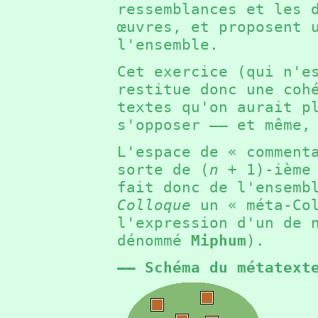
ressemblances et les 
œuvres, et proposent 
l'ensemble.
Cet exercice (qui n'e
restitue donc une coh
textes qu'on aurait p
s'opposer —— et même,
L'espace de « comment
sorte de (
n
+ 1
)-ième
fait donc de l'ensemb
Colloque
un « méta-Col
l'expression d'un de 
dénommé
Miphum
).
—— Schéma du métatext