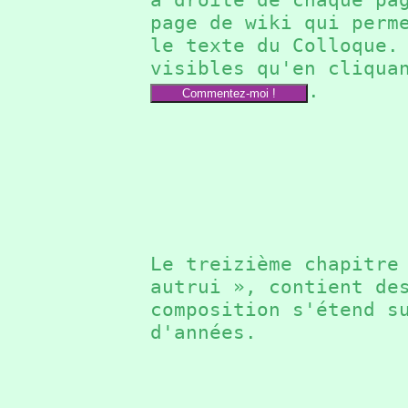
page de wiki qui perm
le texte du Colloque
visibles qu'en cliqua
.
Commentez-moi !
Le treizième chapitr
autrui », contient de
composition s'étend s
d'années.