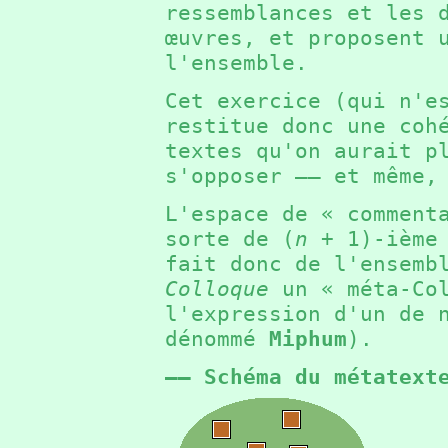
ressemblances et les 
œuvres, et proposent 
l'ensemble.
Cet exercice (qui n'e
restitue donc une coh
textes qu'on aurait p
s'opposer —— et même,
L'espace de « comment
sorte de (
n
+ 1
)-ième
fait donc de l'ensemb
Colloque
un « méta-Col
l'expression d'un de 
dénommé
Miphum
).
—— Schéma du métatext