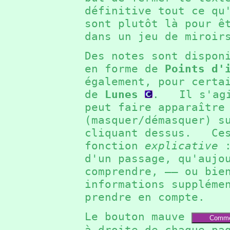
définitive tout ce q
sont plutôt là pour ê
dans un jeu de miroi
Des notes sont dispon
en forme de
Points d'
également, pour certa
de
Lunes
. Il s'agit
peut faire apparaître
(masquer/démasquer) s
cliquant dessus. Ces
fonction
explicative
:
d'un passage, qu'aujo
comprendre, —— ou bie
informations suppléme
prendre en compte.
Le bouton mauve
Comme
à droite de chaque pa