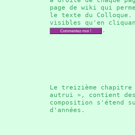
page de wiki qui perm
le texte du Colloque
visibles qu'en cliqua
.
Commentez-moi !
Le treizième chapitr
autrui », contient de
composition s'étend s
d'années.