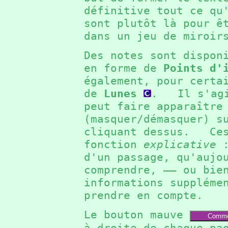
définitive tout ce q
sont plutôt là pour ê
dans un jeu de miroi
Des notes sont dispon
en forme de
Points d'
également, pour certa
de
Lunes
. Il s'agit
peut faire apparaître
(masquer/démasquer) s
cliquant dessus. Ces
fonction
explicative
:
d'un passage, qu'aujo
comprendre, —— ou bie
informations suppléme
prendre en compte.
Le bouton mauve
Comme
à droite de chaque pa