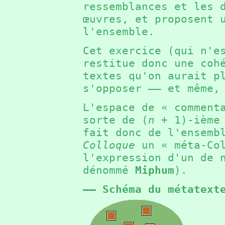
ressemblances et les 
œuvres, et proposent 
l'ensemble.
Cet exercice (qui n'e
restitue donc une coh
textes qu'on aurait p
s'opposer —— et même,
L'espace de « comment
sorte de (
n
+ 1
)-ième
fait donc de l'ensemb
Colloque
un « méta-Col
l'expression d'un de 
dénommé
Miphum
).
—— Schéma du métatext