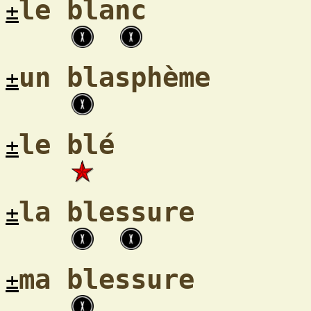
le blanc
±
un blasphème
±
le blé
±
la blessure
±
ma blessure
±