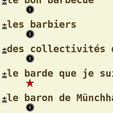
±
les barbiers
±
des collectivités 
±
le barde que je su
±
le baron de Münchh
±