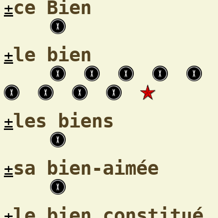
ce Bien
±
le bien
±
les biens
±
sa bien-aimée
±
le bien constitué
±