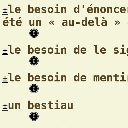
le besoin d'énonce
±
été un « au-delà » 
le besoin de le si
±
le besoin de menti
±
un bestiau
±