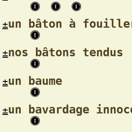
un bâton à fouille
±
nos bâtons tendus
±
un baume
±
un bavardage innoc
±