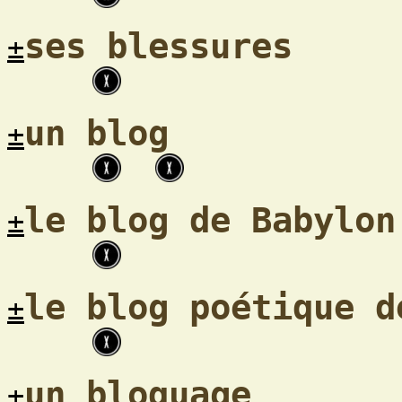
ses blessures
±
un blog
±
le blog de Babylon
±
le blog poétique d
±
un bloquage
±