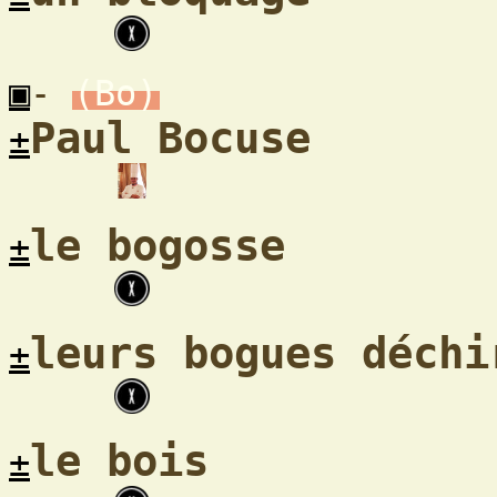
▣
-
(Bo)
Paul Bocuse
±
le bogosse
±
leurs bogues déchi
±
le bois
±