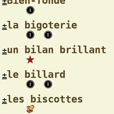
Bien-fondé
±
la bigoterie
±
un bilan brillant
±
le billard
±
les biscottes
±