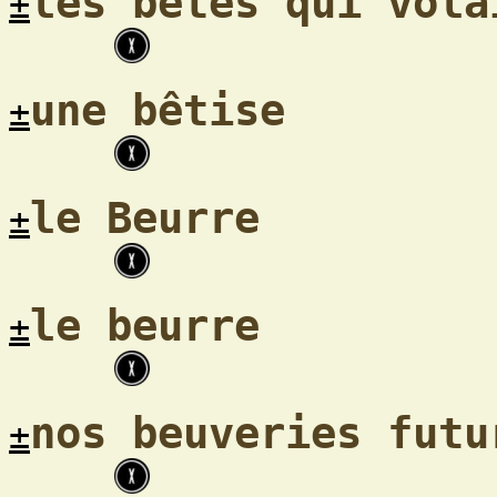
les bêtes qui vola
±
une bêtise
±
le Beurre
±
le beurre
±
nos beuveries futu
±