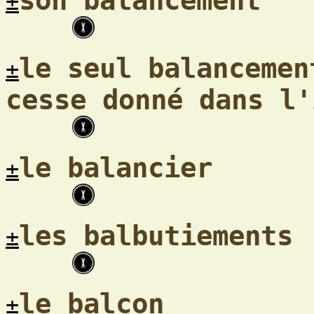
son balancement
±
le seul balancemen
±
cesse donné dans l'
le balancier
±
les balbutiements
±
le balcon
±