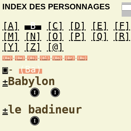
INDEX DES PERSONNAGES
[A]
B
[C]
[D]
[E]
[F]
[M]
[N]
[O]
[P]
[Q]
[R]
[Y]
[Z]
[@]
(Ba)
-
(Be)
-
(Bi)
-
(Bl)
-
(Bo)
-
(Br)
-
(Bu)
▣
-
(Ba)
Babylon
±
le badineur
±