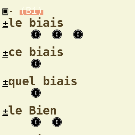
▣
-
(Bi)
le biais
±
ce biais
±
quel biais
±
le Bien
±