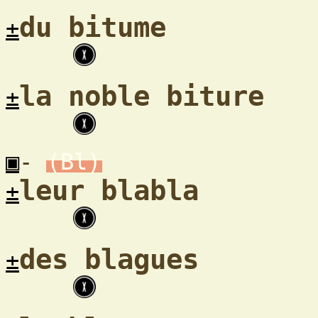
du bitume
±
la noble biture
±
▣
-
(Bl)
leur blabla
±
des blagues
±