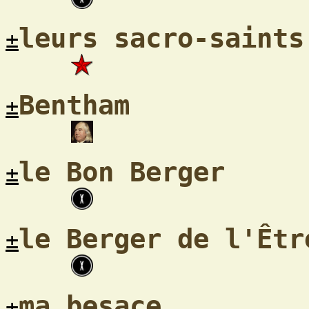
leurs sacro-saints
±
Bentham
±
le Bon Berger
±
le Berger de l'Êtr
±
ma besace
±