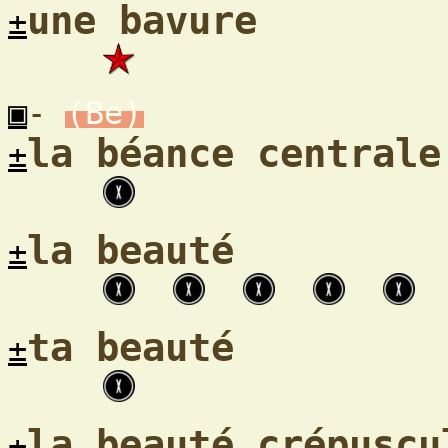
une bavure
±
▣
-
(Be)
la béance centrale
±
la beauté
±
ta beauté
±
la beauté crépuscu
±