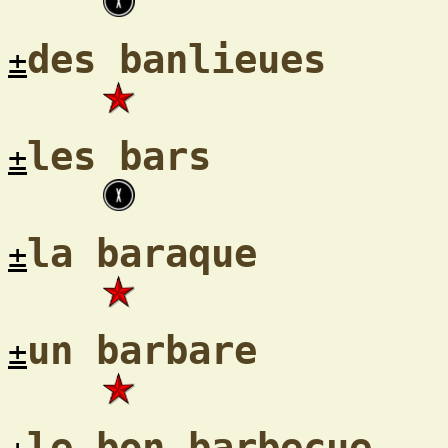
des banlieues
±
les bars
±
la baraque
±
un barbare
±
le bon barbecue