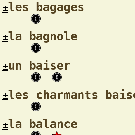
les bagages
±
la bagnole
±
un baiser
±
les charmants bais
±
la balance
±