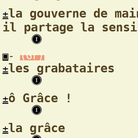
la gouverne de mai
±
il partage la sensi
▣
-
(Gr)
les grabataires
±
ô Grâce !
±
la grâce
±