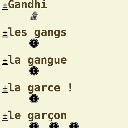
Gandhi
±
les gangs
±
la gangue
±
la garce !
±
le garçon
±