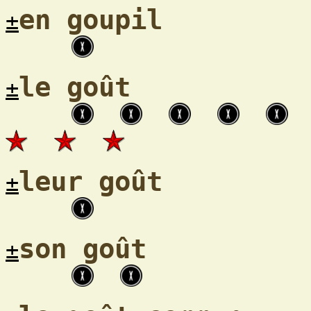
en goupil
±
le goût
±
leur goût
±
son goût
±