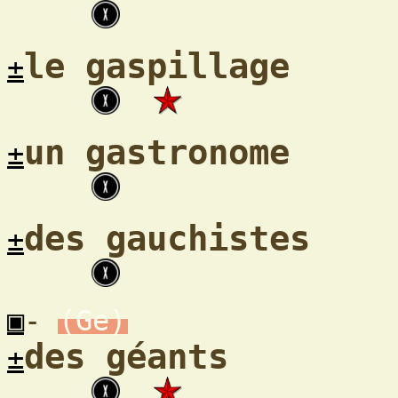
le gaspillage
±
un gastronome
±
des gauchistes
±
▣
-
(Ge)
des géants
±