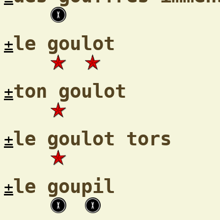
le goulot
±
ton goulot
±
le goulot tors
±
le goupil
±