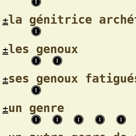
la génitrice arché
±
les genoux
±
ses genoux fatigué
±
un genre
±