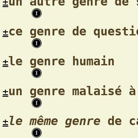
un autre genre de 
±
ce genre de questi
±
le genre humain
±
un genre malaisé à
±
le même genre
de c
±