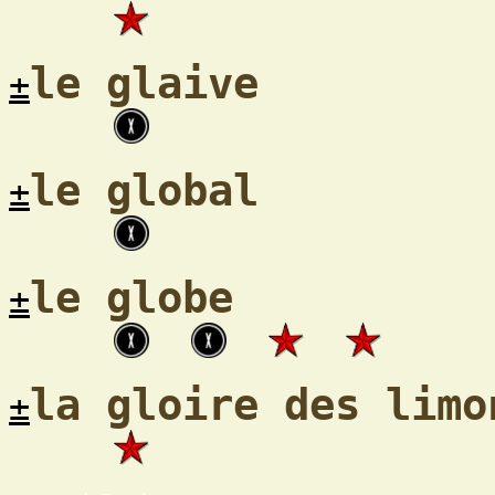
le glaive
±
le global
±
le globe
±
la gloire des limo
±