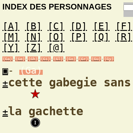
INDEX DES PERSONNAGES
[A]
[B]
[C]
[D]
[E]
[F]
[M]
[N]
[O]
[P]
[Q]
[R]
[Y]
[Z]
[@]
(Ga)
-
(Ge)
-
(Gh)
-
(Gi)
-
(Gl)
-
(Go)
-
(Gr)
-
(Gu)
-
(Gy)
▣
-
(Ga)
cette gabegie sans
±
la gachette
±