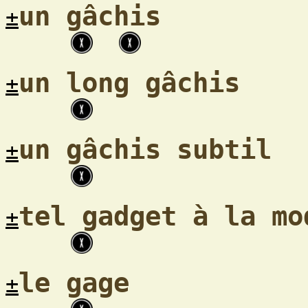
un gâchis
±
un long gâchis
±
un gâchis subtil
±
tel gadget à la mo
±
le gage
±