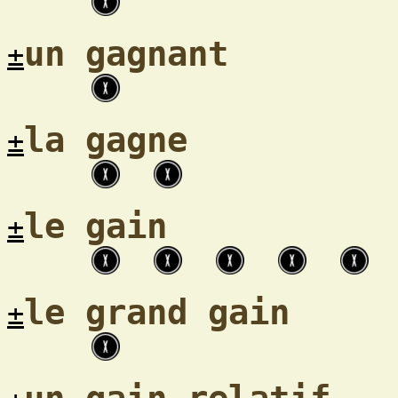
un gagnant
±
la gagne
±
le gain
±
le grand gain
±