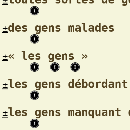
±
des gens malades
±
« les gens »
±
les gens débordant
±
les gens manquant 
±