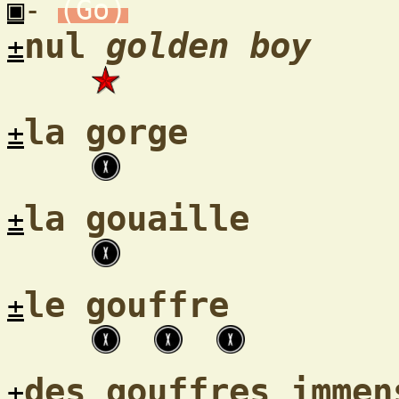
▣
-
(Go)
nul
golden boy
±
la gorge
±
la gouaille
±
le gouffre
±
des gouffres immen
±