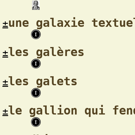
une galaxie textue
±
les galères
±
les galets
±
le gallion qui fen
±