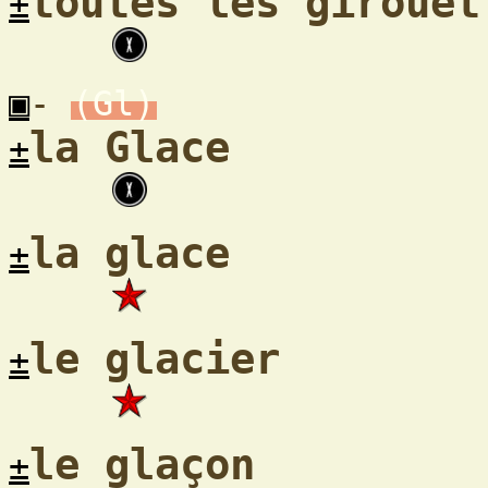
toutes les girouet
±
▣
-
(Gl)
la Glace
±
la glace
±
le glacier
±
le glaçon
±