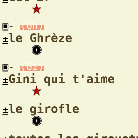
▣
-
(Gh)
le Ghrèze
±
▣
-
(Gi)
Gini qui t'aime
±
le girofle
±