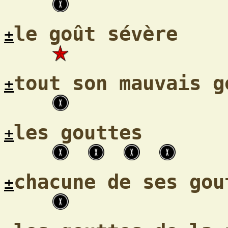
le goût sévère
±
tout son mauvais g
±
les gouttes
±
chacune de ses gou
±