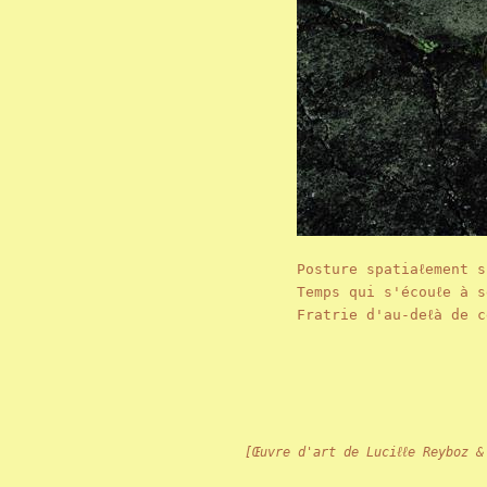
Posture spatiaℓement s
Temps qui s'écouℓe à s
Fratrie d'au-deℓà de c
[Œuvre d'art de Luciℓℓe Reyboz &