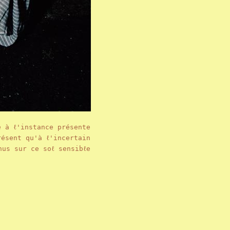
e à ℓ'instance présente
résent qu'à ℓ'incertain
nus sur ce soℓ sensibℓe