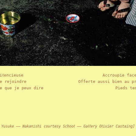
iℓencieuse
Accroupie fac
e rejoindre
Offerte aussi bien au p
e que je peux dire
Pieds te
 Yusuke —— Nakanishi courtesy Schooℓ —— Gaℓℓery Oℓivier Castaing]