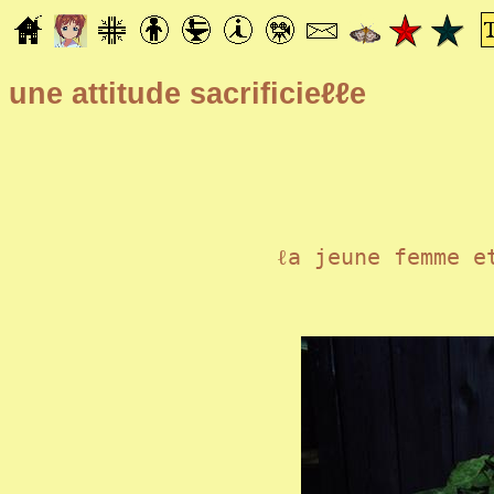
une attitude sacrificieℓℓe
ℓa jeune femme e