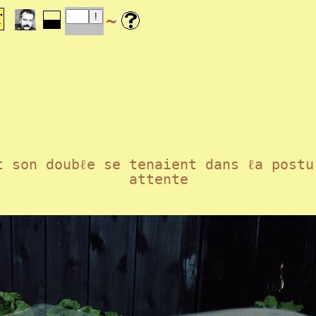
~
t son doubℓe se tenaient dans ℓa postu
attente