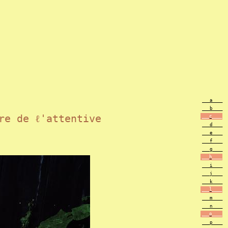
___a____
___b____
re de ℓ'attentive
___c____
___d____
___e____
___f____
___g____
___h____
___i____
___j____
___k____
___l____
___m____
___n____
___o____
___p____