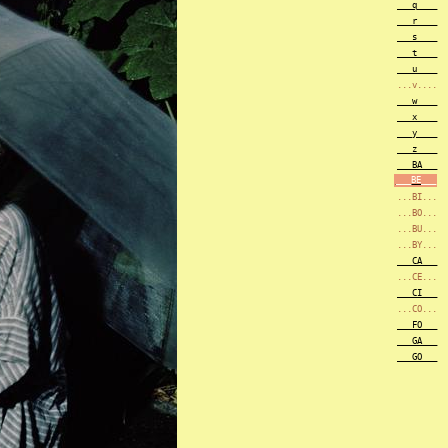
___q____
___r____
___s____
___t____
___u____
...v....
___w____
___x____
___y____
___z____
___BA___
___BE___
...BI...
...BO...
...BU...
...BY...
___CA___
...CE...
___CI___
...CO...
___FO___
___GA___
___GO___