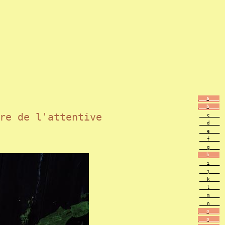
___a____
___b____
re de l'attentive
___c____
___d____
___e____
___f____
___g____
___h____
___i____
___j____
___k____
___l____
___m____
___n____
___o____
___p____