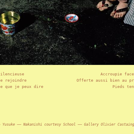
silencieuse
Accroupie face
se rejoindre
Offerte aussi bien au pr
ce que je peux dire
Pieds ten
& Yusuke —— Nakanishi courtesy School —— Gallery Olivier Castain