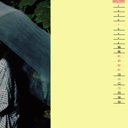
___q____
___r____
___s____
___t____
___u____
...v....
___w____
___x____
___y____
___z____
___BA___
___BE___
...BI...
...BO...
...BU...
...BY...
___CA___
...CE...
___CI___
...CO...
___FO___
___GA___
___GO___