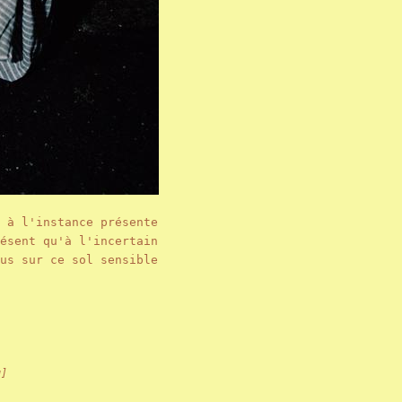
 à l'instance présente
ésent qu'à l'incertain
us sur ce sol sensible
g]