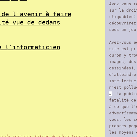
Avez-vous r
sur la droi
 de l'avenir à faire
cliquables)
ité vue de dedans
découvrire
sous un jou
Avez-vous é
e l'informaticien
site est pr
qu'on y tro
images, des
dessinées),
d'atteindre
intellectue
n'est pollu
⨝
La public
fatalité de
à ce que l'
advertiseme
vous, les c
propres pag
les moyens 
te de certains titres de chapitres sont