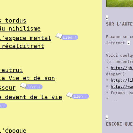
⨝
s tordus
SUR L'AUTE
du nihilisme
l'espace mental
Escape se c
Internet.
⨝
 récalcitrant
Voici quelq
le rencontr
*
http://ph
 autrui
disparu)
la Vie et de son
*
http://li
sseur
*
http://ww
* Forums Us
e devant de la vie
* ...
⨝
ENCORE QUE
l'époque