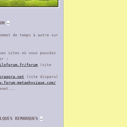
UR
⨝
ommet de temps à autre sur
ues sites où vous pouv
i
ez
er :
iloforum.fr/forum
(site
bragora.net
(site disparu)
w.forum-metaphysique.com/
enet...
LQUES REMARQUES
⨝