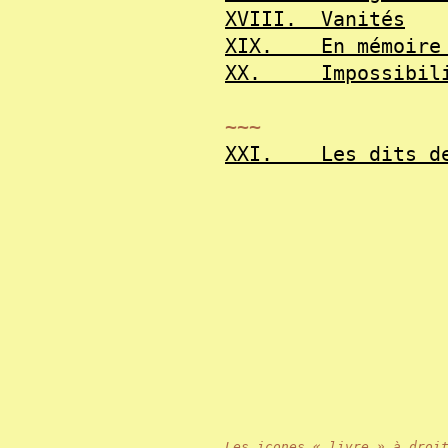
XVIII.
Vanités
XIX.
En mémoire
XX.
Impossibil
~~~
XXI.
Les dits d
Les icones « livre » à droi