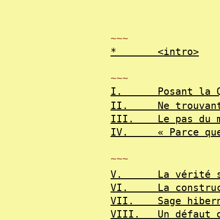
~~~
*
<intro>
~~~
I.
Posant la 
II.
Ne trouvan
III.
Le pas du 
IV.
« Parce qu
~~~
V.
La vérité 
VI.
La constru
VII.
Sage hiber
VIII.
Un défaut 