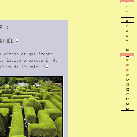
___q____
___r____
___s____
___t____
___u____
E :
...v....
___w____
___x____
NTRÉE
⨝
___y____
___z____
___BA___
i détone et qui étonne,
___BE___
es invité à parcourir de
...BI...
...BO...
ières différentes !
⨝
...BU...
...BY...
___CA___
...CE...
___CI___
...CO...
___FO___
___GA___
___GO___