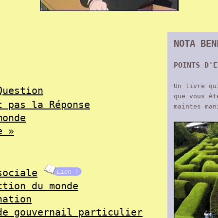
NOTA BEN
POINTS D'E
Un livre qu
Question
que vous êt
t pas la Réponse
maintes man
monde
e »
sociale
ction du monde
nation
de gouvernail particulier