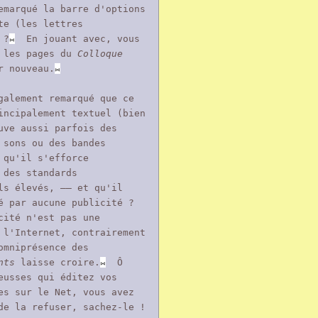
emarqué la barre d'options
te (les lettres
 ?
⨝
En jouant avec, vous
z les pages du
Colloque
r nouveau.
⨝
galement remarqué que ce
incipalement textuel (bien
uve aussi parfois des
 sons ou des bandes
 qu'il s'efforce
 des standards
ls élevés, —— et qu'il
é par aucune publicité ?
ité n'est pas une
 l'Internet, contrairement
omniprésence des
nts
laisse croire.
⨝
Ô
eusses qui éditez vos
es sur le Net, vous avez
de la refuser, sachez-le !