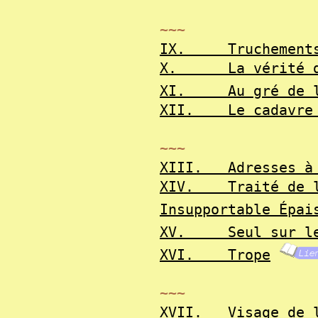
~~~
IX.
Truchement
X.
La vérité 
XI.
Au gré de 
XII.
Le cadavre
~~~
XIII.
Adresses à
XIV.
Traité de 
Insupportable Épai
XV.
Seul sur l
XVI.
Trope
~~~
XVII.
Visage de 