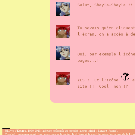
Salut, Shayla-Shayla !!
Tu savais qu'en cliquan
l'écran, on a accès à d
Oui, par exemple l'icô
pages...!
YES ! Et l'icône
ex
site !! Cool, non !?
.
.
.
.
[Œuvre d'
Escape
, 1990-2015 (achevée, présentée au monde), auteur initial :
Escape
, France].
Copyleft : cette œuvre est libre, vous pouvez la copier, la diffuser et la modifier selon les termes de la Lic