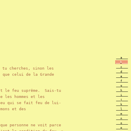
___a____
___b____
___c____
 tu cherches, sinon les
___d____
 que celui de la Grande
___e____
___f____
___g____
et le feu suprême. Sais-tu
___h____
___i____
e les hommes et les
___j____
eu qui se fait feu de lui-
___k____
mons et des
___l____
___m____
___n____
___o____
que personne ne voit parce
___p____