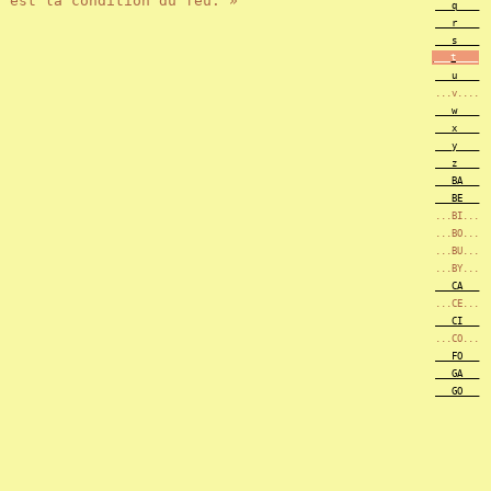
'est la condition du feu. »
___q____
___r____
___s____
___t____
___u____
...v....
___w____
___x____
___y____
___z____
___BA___
___BE___
...BI...
...BO...
...BU...
...BY...
___CA___
...CE...
___CI___
...CO...
___FO___
___GA___
___GO___