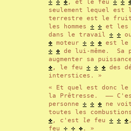
✢
✣
✤
, et le feu
✢
✣
seulement lequel est
terrestre est le frui
les hommes
✢
✣
et les 
dans le travail
✢
✣
ou
✤
moteur
✢
✣
✤
est le
✣
✤
de lui-même. Sa 
augmenter sa puissan
✤
, le feu
✢
✣
✤
des dé
interstices. »
« Et quel est donc le
la Prêtresse. —— C'e
personne
✢
✣
✤
ne voit
toutes les combustio
✤
, c'est
le
feu
✢
✣
✤
feu
✢
✣
✤
. »