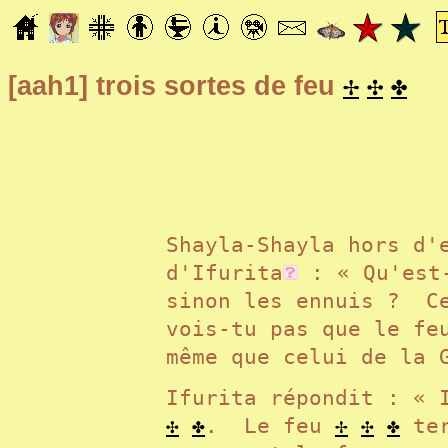
✢
✣
✤
[aah1]
trois sortes de feu
Shayla-Shayla hors d'
d'Ifurita
: « Qu'est-
sinon les ennuis ? C
vois-tu pas que le f
même que celui de la
Ifurita répondit : « 
✣
✤
. Le feu
✢
✣
✤
ter