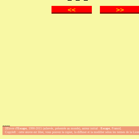
<<
>
.
.
.
.
[Œuvre d'
Escape
, 1990-2015 (achevée, présentée au monde), auteur initial :
Escape
, France].
Copyleft : cette œuvre est libre, vous pouvez la copier, la diffuser et la modifier selon les termes de la Lic