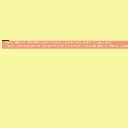
.
.
.
.
[Œuvre d'
Escape
, 1990-2015 (achevée, présentée au monde), auteur initial :
Escape
, France].
Copyleft : cette œuvre est libre, vous pouvez la copier, la diffuser et la modifier selon les termes de la Lic