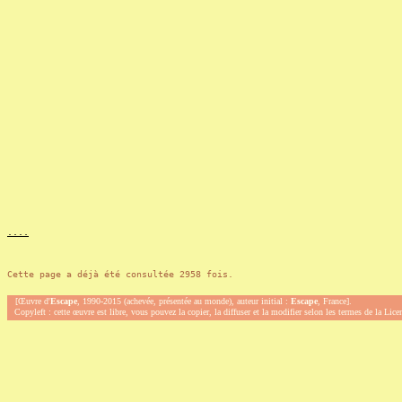
.
.
.
.
Cette page a déjà été consultée 2958 fois.
[Œuvre d'
Escape
, 1990-2015 (achevée, présentée au monde), auteur initial :
Escape
, France].
Copyleft : cette œuvre est libre, vous pouvez la copier, la diffuser et la modifier selon les termes de la Lic