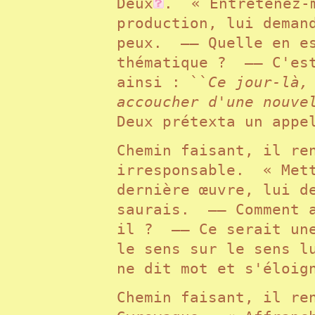
Deux
. « Entretenez-m
production, lui deman
peux. —— Quelle en es
thématique ? —— C'est
ainsi : ``
Ce jour-là,
accoucher d'une nouve
Deux prétexta un app
Chemin faisant, il re
irresponsable. « Mett
dernière œuvre, lui d
saurais. —— Comment a
il ? —— Ce serait une
le sens sur le sens l
ne dit mot et s'éloi
Chemin faisant, il re