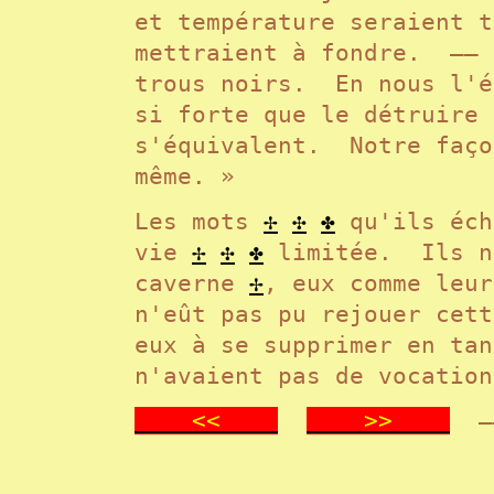
et température seraient 
mettraient à fondre. —— 
trous noirs. En nous l'é
si forte que le détruire 
s'équivalent. Notre faço
même. »
Les mots
✢
✣
✤
qu'ils éch
vie
✢
✣
✤
limitée. Ils ne
caverne
✢
, eux comme leu
n'eût pas pu rejouer cett
eux à se supprimer en ta
n'avaient pas de vocatio
<<
>>
—