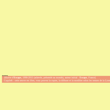
.
.
.
.
[Œuvre d'
Escape
, 1990-2015 (achevée, présentée au monde), auteur initial :
Escape
, France].
Copyleft : cette œuvre est libre, vous pouvez la copier, la diffuser et la modifier selon les termes de la Lic