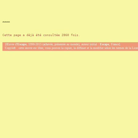
.
.
.
.
Cette page a déjà été consultée 2860 fois.
[Œuvre d'
Escape
, 1990-2015 (achevée, présentée au monde), auteur initial :
Escape
, France].
Copyleft : cette œuvre est libre, vous pouvez la copier, la diffuser et la modifier selon les termes de la Lic