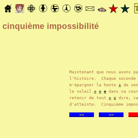
cinquième impossibilité
Maintenant que nous avons p
l'histoire. Chaque seconde
m'épargner la honte
✢
de ven
le soleil
✢
✣
✤
dans sa cour
retenir de tout
✢
✣
dire, ca
d'atteinte. Cinquième impo
<<
>>