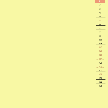
___q____
___r____
___s____
___t____
___u____
...v....
___w____
___x____
___y____
___z____
___BA___
___BE___
...BI...
...BO...
...BU...
...BY...
___CA___
...CE...
___CI___
...CO...
___FO___
___GA___
___GO___