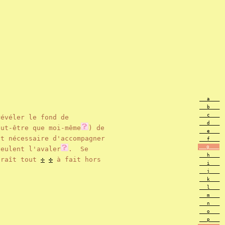
___a____
___b____
___c____
évéler le fond de
___d____
eut-être que moi-même
) de
___e____
st nécessaire d'accompagner
___f____
___g____
eulent l'avaler
. Se
___h____
araît tout
✢
✣
à fait hors
___i____
___j____
___k____
___l____
___m____
___n____
___o____
___p____