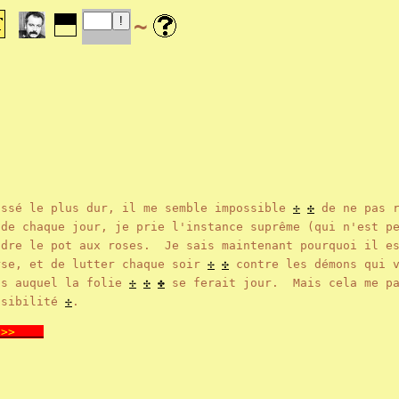
~
assé le plus dur, il me semble impossible
✢
✣
de ne pas r
 de chaque jour, je prie
l'instance suprême (qui n'est p
dre le pot aux roses. Je sais maintenant pourquoi
il e
se, et de lutter chaque soir
✢
✣
contre les démons qui v
s auquel la folie
✢
✣
✤
se ferait jour. Mais cela me p
ssibilité
✢
.
>>