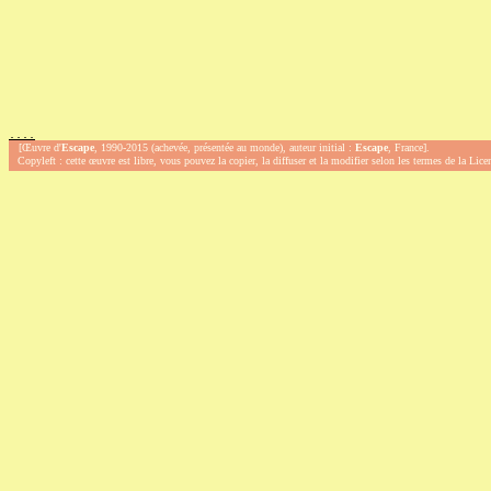
.
.
.
.
[Œuvre d'
Escape
, 1990-2015 (achevée, présentée au monde), auteur initial :
Escape
, France].
Copyleft : cette œuvre est libre, vous pouvez la copier, la diffuser et la modifier selon les termes de la Lic