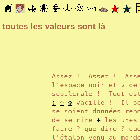
toutes les valeurs sont là
Assez ! Assez ! Asse
l'espace noir et vid
sépulcrale ! Tout es
✢
✣
✤
vacille ! Il se
se soient données ren
de se rire
✢
les unes 
faire ? que dire ? qu
l'étalon venu au mond