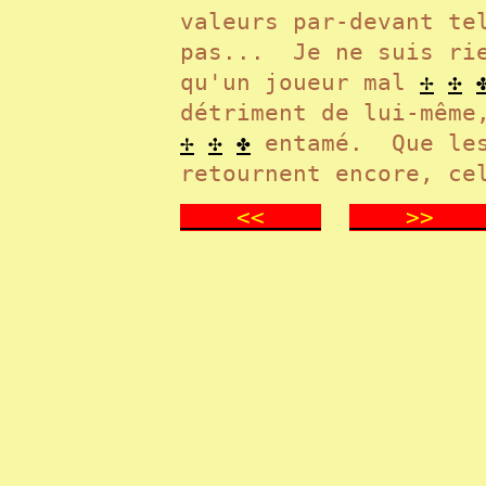
valeurs par-devant te
pas... Je ne suis r
qu'un joueur mal
✢
✣
détriment de lui-même
✢
✣
✤
entamé. Que les
retournent encore, ce
<<
>