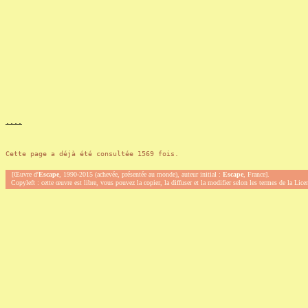
.
.
.
.
Cette page a déjà été consultée 1569 fois.
[Œuvre d'
Escape
, 1990-2015 (achevée, présentée au monde), auteur initial :
Escape
, France].
Copyleft : cette œuvre est libre, vous pouvez la copier, la diffuser et la modifier selon les termes de la Lic