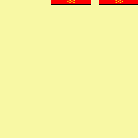
<<
>
.
.
.
.