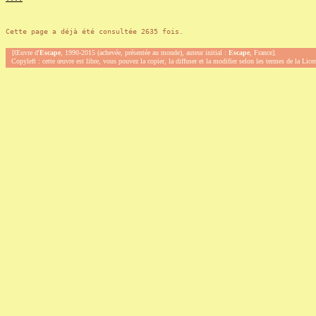
Cette page a déjà été consultée 2635 fois.
[Œuvre d'
Escape
, 1990-2015 (achevée, présentée au monde), auteur initial :
Escape
, France].
Copyleft : cette œuvre est libre, vous pouvez la copier, la diffuser et la modifier selon les termes de la Lic