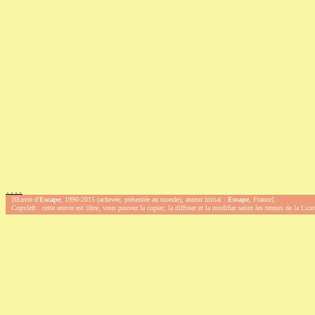
.
.
.
.
[Œuvre d'
Escape
, 1990-2015 (achevée, présentée au monde), auteur initial :
Escape
, France].
Copyleft : cette œuvre est libre, vous pouvez la copier, la diffuser et la modifier selon les termes de la Lic