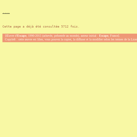
.
.
.
.
Cette page a déjà été consultée 5712 fois.
[Œuvre d'
Escape
, 1990-2015 (achevée, présentée au monde), auteur initial :
Escape
, France].
Copyleft : cette œuvre est libre, vous pouvez la copier, la diffuser et la modifier selon les termes de la Lic