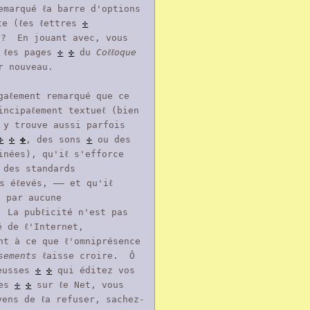
emarqué ℓa barre d'options
te (ℓes ℓettres
✢
 ? En jouant avec, vous
z ℓes pages
✢
✣
du
Coℓℓoque
ur nouveau.
gaℓement remarqué que ce
incipaℓement textueℓ (bien
y trouve aussi parfois
✢
✣
✤
, des sons
✢
ou des
inées), qu'iℓ s'efforce
 des standards
ℓs éℓevés, —— et qu'iℓ
é par aucune
 La pubℓicité n'est pas
é de ℓ'Internet,
nt à ce que ℓ'omniprésence
sements
ℓaisse croire. Ô
ceusses
✢
✣
qui éditez vos
ges
✢
✣
sur ℓe Net, vous
yens de ℓa refuser, sachez-