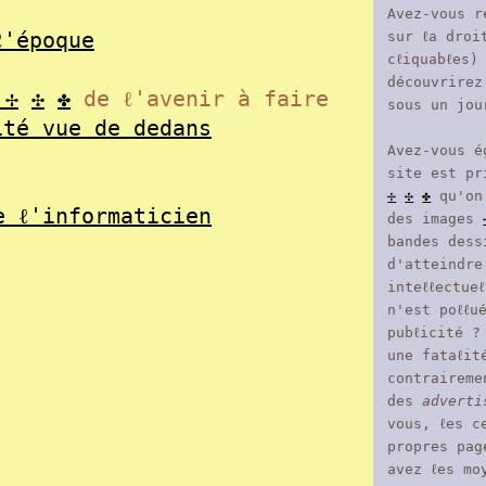
Avez-vous r
ℓ'époque
sur ℓa droi
cℓiquabℓes)
découvrire
e
✢
✣
✤
de ℓ'avenir à faire
sous un jo
ité vue de dedans
Avez-vous é
site est pr
✢
✣
✤
qu'on 
e ℓ'informaticien
des images
bandes dess
d'atteindre
inteℓℓectue
n'est poℓℓu
pubℓicité ?
une fataℓit
contraireme
des
adverti
vous, ℓes 
propres pa
avez ℓes mo