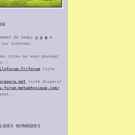
UR
commet de temps
✢
✣
✤
à
sur Internet.
ues sites où vous pouv
i
ez
er :
iloforum.fr/forum
(site
bragora.net
(site disparu)
w.forum-metaphysique.com/
enet...
LQUES REMARQUES