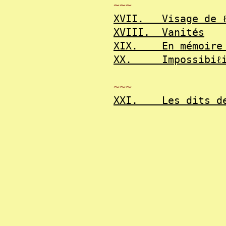
~~~
XVII.
Visage de 
XVIII.
Vanités
XIX.
En mémoir
XX.
Impossibiℓ
~~~
XXI.
Les dits d