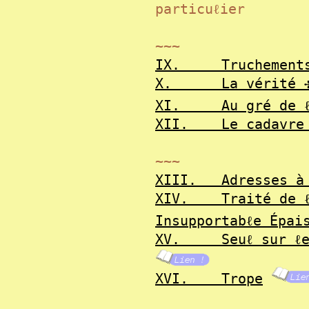
particuℓier
~~~
IX.
Truchement
X.
La vérité
XI.
Au gré de 
XII.
Le cadavre
~~~
XIII.
Adresses à
XIV.
Traité de 
Insupportabℓe Épai
XV.
Seuℓ sur ℓ
XVI.
Trope