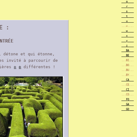
___q____
___r____
___s____
___t____
___u____
E :
...v....
___w____
___x____
NTRÉE
___y____
___z____
___BA___
i détone et qui étonne,
___BE___
es invité à parcourir de
...BI...
...BO...
nières
✢
✣
différentes !
...BU...
...BY...
___CA___
...CE...
___CI___
...CO...
___FO___
___GA___
___GO___