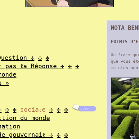
NOTA BEN
POINTS D'E
Un ℓivre qu
Question
✢
✣
✤
que vous êt
t pas ℓa Réponse
✢
✣
✤
maintes ma
monde
e »
✢
✣
✤
sociaℓe
✢
✣
✤
ction du monde
nation
de gouvernaiℓ
✢
✣
✤