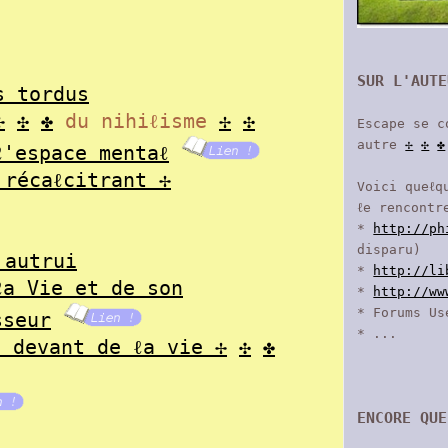
SUR L'AUTE
s tordus
✢
✣
✤
du nihiℓisme
✢
✣
Escape se 
autre
✢
✣
✤
ℓ'espace mentaℓ
 récaℓcitrant
✢
Voici queℓq
ℓe rencontr
*
http://ph
disparu)
 autrui
*
http://li
ℓa Vie et de son
*
http://ww
* Forums Us
sseur
* ...
e devant de ℓa vie
✢
✣
✤
ENCORE QUE