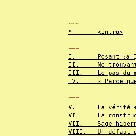
~~~
*
<intro>
~~~
I.
Posant ℓa 
II.
Ne trouvan
III.
Le pas du 
IV.
« Parce qu
~~~
V.
La vérité
VI.
La constru
VII.
Sage hiber
VIII.
Un défaut 