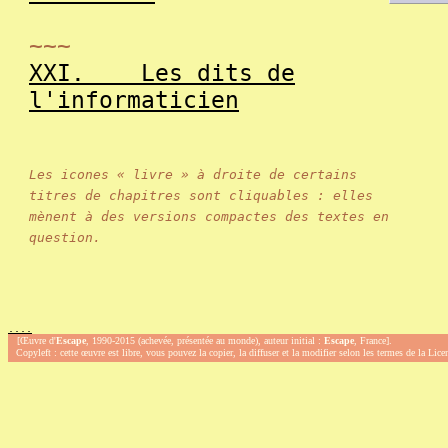
~~~
XXI.
Les dits de
l'informaticien
Les icones « livre » à droite de certains
titres de chapitres sont cliquables : elles
mènent à des versions compactes des textes en
question.
.
.
.
.
[Œuvre d'
Escape
, 1990-2015 (achevée, présentée au monde), auteur initial :
Escape
, France].
Copyleft : cette œuvre est libre, vous pouvez la copier, la diffuser et la modifier selon les termes de la Lic