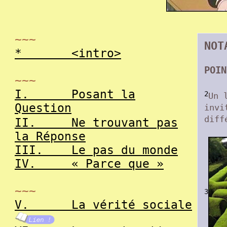
~~~
NOT
*
<intro>
POIN
~~~
I.
Posant la
2
Un 
Question
invi
diff
II.
Ne trouvant pas
la Réponse
III.
Le pas du monde
IV.
« Parce que »
~~~
3
V.
La vérité sociale