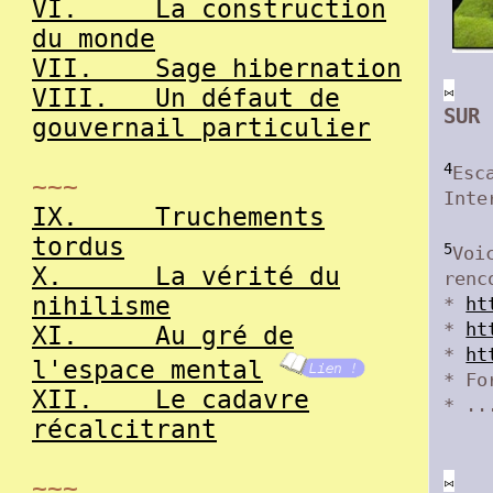
VI.
La construction
du monde
VII.
Sage hibernation
⨝
VIII.
Un défaut de
SUR 
gouvernail particulier
4
Esc
~~~
Inte
IX.
Truchements
tordus
5
Voi
X.
La vérité du
renc
nihilisme
*
ht
*
ht
XI.
Au gré de
*
ht
l'espace mental
* Fo
XII.
Le cadavre
* ..
récalcitrant
⨝
~~~