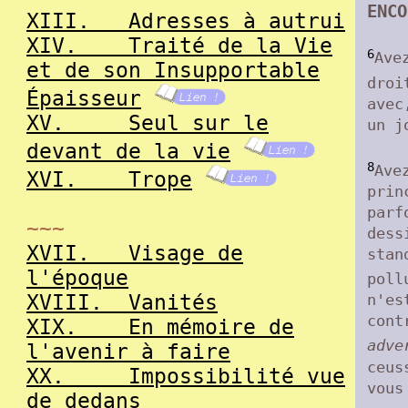
ENCO
XIII.
Adresses à autrui
XIV.
Traité de la Vie
6
Ave
et de son Insupportable
droi
Épaisseur
avec
XV.
Seul sur le
un j
devant de la vie
8
Ave
XVI.
Trope
prin
parf
~~~
dess
XVII.
Visage de
stan
l'époque
poll
XVIII.
Vanités
n'es
cont
XIX.
En mémoire de
adve
l'avenir à faire
ceus
XX.
Impossibilité vue
vous
de dedans