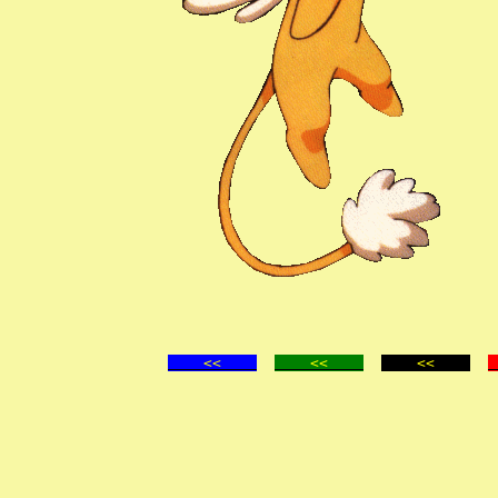
<<
<<
<<