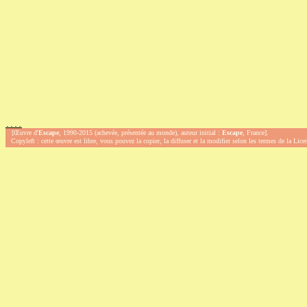
.
.
.
.
[Œuvre d'
Escape
, 1990-2015 (achevée, présentée au monde), auteur initial :
Escape
, France].
Copyleft : cette œuvre est libre, vous pouvez la copier, la diffuser et la modifier selon les termes de la Lic