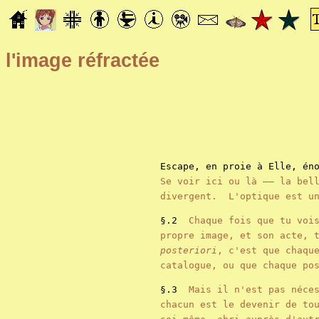
l'image réfractée
Escape, en proie à Elle, én
Se voir ici ou là —— la bel
divergent.
L'optique est u
§.2
Chaque fois que tu voi
propre image, et son acte, 
posteriori
, c'est que chaqu
catalogue, ou que chaque po
§.3
Mais il n'est pas néce
chacun est le devenir de to