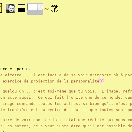
~
once et parle.
le affaire ! Il est facile de se voir n'importe où à par
n exercice de projection de la personnalité
.
s quelqu'un... c'est toi-même que tu vois. L'image, refr
ton acte aussi. Ce qui fait l'unité une de ce monde, da
e image commande toutes les autres, si bien qu'il n'est 
ste-frontière est au centre du tout —— que toutes sont 
ssaire de voir dans ce fait total une réalité qui nous c
us les autres, cela veut juste dire qu'il est possible d