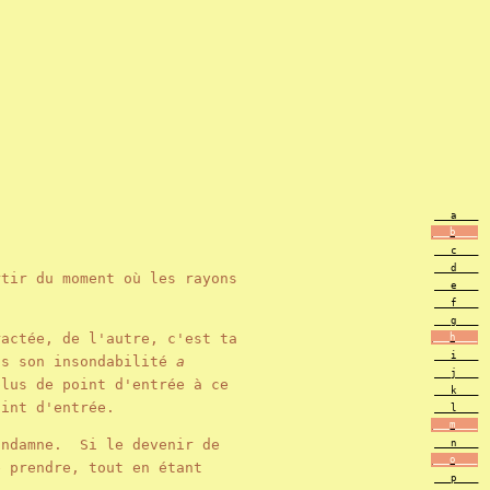
___a____
___b____
___c____
___d____
tir du moment où les rayons
___e____
___f____
___g____
actée, de l'autre, c'est ta
___h____
___i____
ns son insondabilité
a
___j____
plus de point d'entrée à ce
___k____
point d'entrée.
___l____
___m____
ondamne. Si le devenir de
___n____
___o____
e prendre, tout en étant
___p____