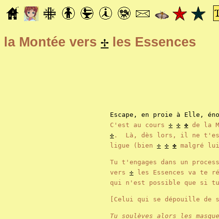
✢
la Montée vers
les Essences
Escape, en proie à Elle, én
C'est au cours
✢
✣
✤
de la M
✣
. Là, dès lors, il ne t'e
ligue (bien
✢
✣
✤
malgré lu
Tu t'engages dans un proce
vers
✢
les Essences va te ré
qui n'est possible que si t
[Celui qui se dépouille de 
Tu soulèves alors les masqu