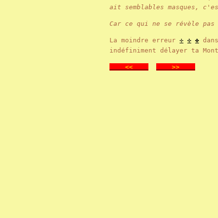
ait semblables masques, c'e
Car ce qui ne se révèle pas
La moindre erreur
✢
✣
✤
dans
indéfiniment délayer ta Mon
<<
>>
.
.
.
.