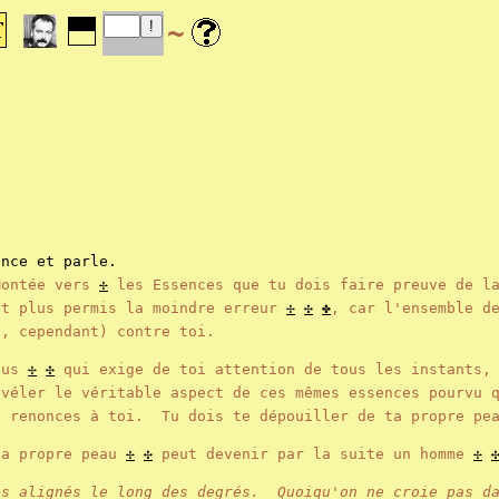
~
once et parle.
ontée vers
✢
les Essences que tu dois faire preuve de l
st plus permis la moindre erreur
✢
✣
✤
, car l'ensemble d
i, cependant) contre toi.
ssus
✢
✣
qui exige de toi attention de tous les instants,
véler le véritable aspect de ces mêmes essences pourvu q
u renonces à toi. Tu dois te dépouiller de ta propre p
sa propre peau
✢
✣
peut devenir par la suite un homme
✢
es alignés le long des degrés. Quoiqu'on ne croie pas d