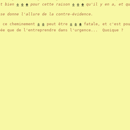
st bien
✢
✣
✤
pour cette raison
✢
✣
✤
qu'il y en a, et qu
 se donne l'allure de la contre-évidence.
 ce cheminement
✢
✣
peut être
✢
✣
✤
fatale, et c'est pou
tée que de l'entreprendre dans l'urgence... Quoique ?