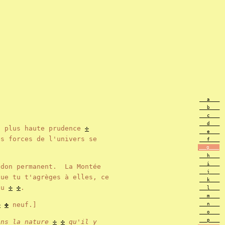
___a____
___b____
___c____
___d____
a plus haute prudence
✢
___e____
es forces de l'univers se
___f____
___g____
___h____
___i____
 don permanent. La Montée
___j____
ue tu t'agrèges à elles, ce
___k____
eau
✢
✣
.
___l____
___m____
✣
✤
neuf.]
___n____
___o____
___p____
ans la nature
✢
✣
qu'il y