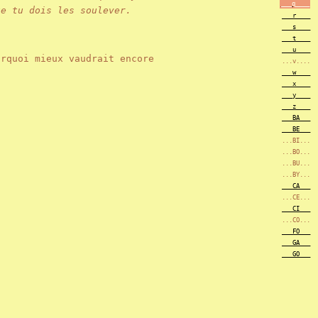
___q____
e tu dois les soulever.
___r____
___s____
___t____
___u____
rquoi mieux vaudrait encore
...v....
___w____
___x____
___y____
___z____
___BA___
___BE___
...BI...
...BO...
...BU...
...BY...
___CA___
...CE...
___CI___
...CO...
___FO___
___GA___
___GO___