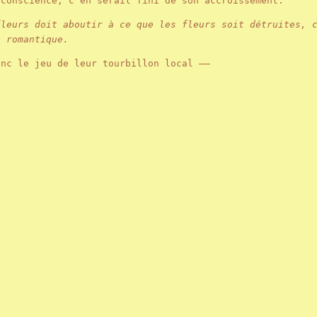
 conscience, c'en serait fini de son accroissement.
fleurs doit aboutir à ce que les fleurs soit détruites, 
t romantique.
onc le jeu de leur tourbillon local ——