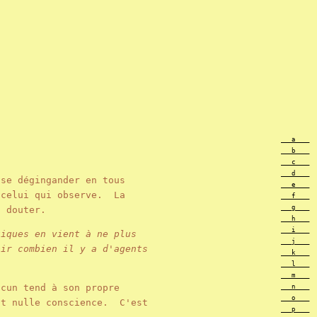
___a____
___b____
___c____
___d____
se dégingander en tous
___e____
 celui qui observe. La
___f____
___g____
en douter.
___h____
___i____
tiques en vient à ne plus
___j____
oir combien il y a d'agents
___k____
___l____
___m____
cun tend à son propre
___n____
___o____
it nulle conscience. C'est
___p____