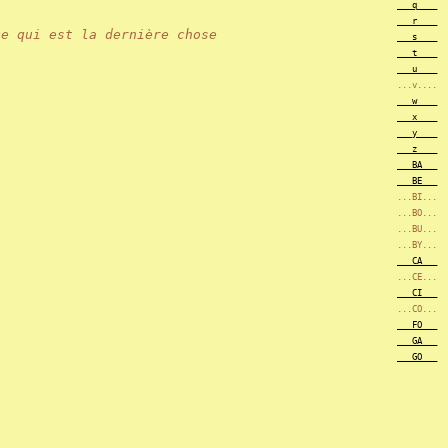
___q____
___r____
ce qui est la dernière chose
___s____
___t____
___u____
...v....
___w____
___x____
___y____
___z____
___BA___
___BE___
...BI...
...BO...
...BU...
...BY...
___CA___
...CE...
___CI___
...CO...
___FO___
___GA___
___GO___