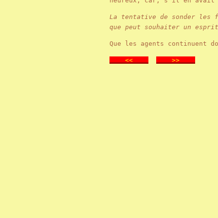
heureux, car, s'il en avait
La tentative de sonder les 
que peut souhaiter un espri
Que les agents continuent d
<<
>>
.
.
.
.