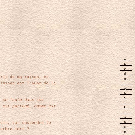
___a____
___b____
___c____
___d____
rit de ma raison, et
___e____
raison est l'aune de la
___f____
___g____
___h____
___i____
t en faute dans ses
___j____
 est partagé, comme est
___k____
___l____
___m____
oir, car suspendre le
___n____
___o____
d'arbre mort ?
___p____