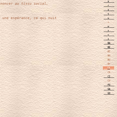
___q____
noncer au tissu social,
___r____
___s____
___t____
s une espérance, ce qui nuit
___u____
...v....
___w____
___x____
___y____
___z____
___BA___
___BE___
...BI...
...BO...
...BU...
...BY...
___CA___
...CE...
___CI___
...CO...
___FO___
___GA___
___GO___