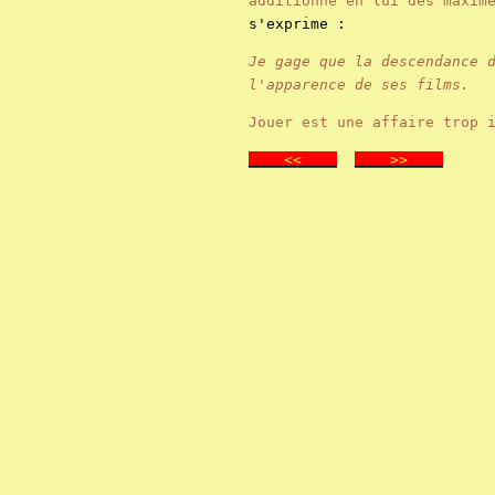
additionne en lui des maxim
s'exprime :
Je gage que la descendance 
l'apparence de ses films.
Jouer est une affaire trop 
<<
>>
.
.
.
.