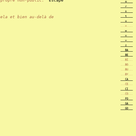
n propre non-public.
Escape
___q____
___r____
___s____
cela et bien au-delà de
___t____
___u____
...v....
___w____
___x____
___y____
___z____
___BA___
___BE___
...BI...
...BO...
...BU...
...BY...
___CA___
...CE...
___CI___
...CO...
___FO___
___GA___
___GO___