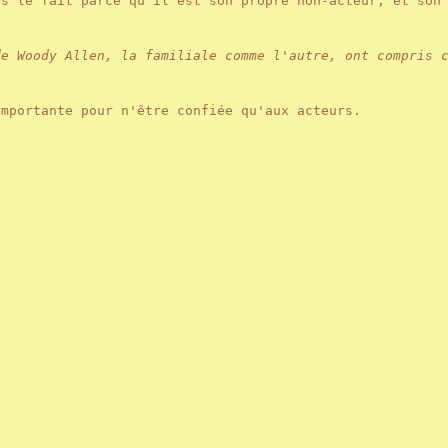
es le fait parce qu'il est son propre non-acteur, et so
de Woody Allen, la familiale comme l'autre, ont compris 
importante pour n'être confiée qu'aux acteurs.