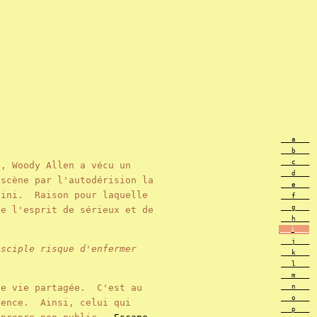
___a____
___b____
___c____
d, Woody Allen a vécu un
___d____
scène par l'autodérision la
___e____
fini. Raison pour laquelle
___f____
___g____
de l'esprit de sérieux et de
___h____
___i____
___j____
isciple risque d'enfermer
___k____
___l____
___m____
ne vie partagée. C'est au
___n____
___o____
tence. Ainsi, celui qui
___p____