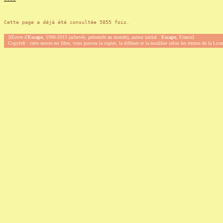
Cette page a déjà été consultée 5855 fois.
[Œuvre d'
Escape
, 1990-2015 (achevée, présentée au monde), auteur initial :
Escape
, France].
Copyleft : cette œuvre est libre, vous pouvez la copier, la diffuser et la modifier selon les termes de la Lic