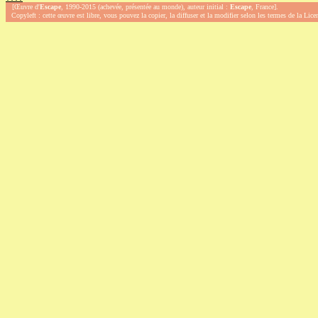
[Œuvre d'
Escape
, 1990-2015 (achevée, présentée au monde), auteur initial :
Escape
, France].
Copyleft : cette œuvre est libre, vous pouvez la copier, la diffuser et la modifier selon les termes de la Lic