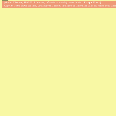
[Œuvre d'
Escape
, 1990-2015 (achevée, présentée au monde), auteur initial :
Escape
, France].
Copyleft : cette œuvre est libre, vous pouvez la copier, la diffuser et la modifier selon les termes de la Lic