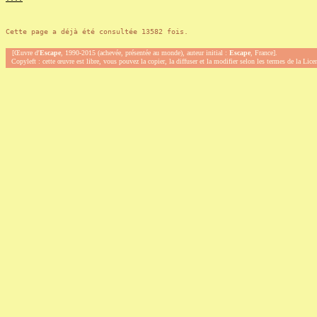
Cette page a déjà été consultée 13582 fois.
[Œuvre d'
Escape
, 1990-2015 (achevée, présentée au monde), auteur initial :
Escape
, France].
Copyleft : cette œuvre est libre, vous pouvez la copier, la diffuser et la modifier selon les termes de la Lic