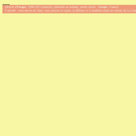
.
.
.
.
[Œuvre d'
Escape
, 1990-2015 (achevée, présentée au monde), auteur initial :
Escape
, France].
Copyleft : cette œuvre est libre, vous pouvez la copier, la diffuser et la modifier selon les termes de la Lic