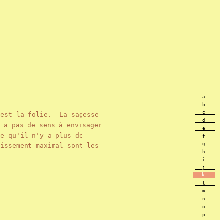
___a____
___b____
___c____
'est la folie. La sagesse
___d____
 a pas de sens à envisager
___e____
ce qu'il n'y a plus de
___f____
___g____
issement maximal sont les
___h____
___i____
___j____
___k____
___l____
___m____
___n____
___o____
___p____